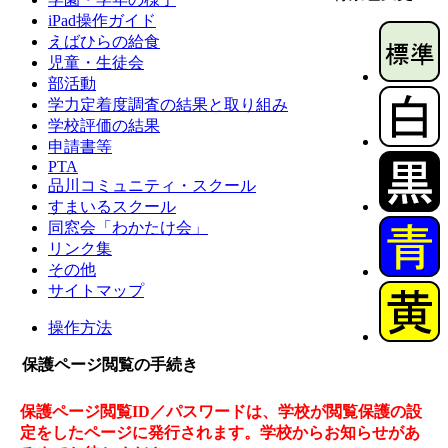
iPad操作ガイド
えばひらの給食
児童・生徒会
部活動
学力定着度調査の結果と取り組み
学校評価の結果
申請書等
PTA
品川コミュニティ・スクール
すまいるスクール
同窓会「わかたけ会」
リンク集
その他
サイトマップ
操作方法
保護ページ閲覧の手続き
保護ページ閲覧ID／パスワードは、学校が閲覧保護の設
定をしたページに発行されます。学校からお知らせがあ