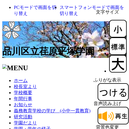
PCモードで画面を切
スマートフォンモードで画面を
文字サイズ
り替え
切り替え
品川区立荏原平塚学園
ふりがな表示
ホーム
校長室より
学校概要
年間行事
音声読み上げ
お知らせ
義務教育学校の学び (小中一貫教育)
研究活動
学園だより
背景色変更
学園・学年の様子