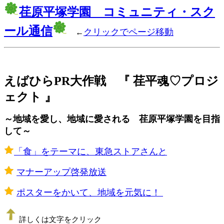
荏原平塚学園 コミュニティ・スク
ール通信
クリックでページ移動
←
えばひらPR大作戦 『 荏平魂♡プロジ
ェクト 』
～地域を愛し、地域に愛される 荏原平塚学園を目指
して～
「食」をテーマに、東急ストアさんと
​
マナーアップ啓発放送
​
ポスターをかいて、地域を元気に！
詳しくは文字をクリック