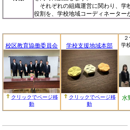
それぞれの組織運営に関わり、学
役割を、学校地域コーディネーター
２
学
校区教育協働委員会
学校支援地域本部
クリックでページ移
クリックでページ移
水
動
動