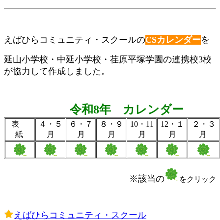
えばひらコミュニティ・スクールの
CSカレンダー
を
延山小学校・中延小学校・荏原平塚学園の連携校3校
が協力して作成しました。
令和8年 カレンダー
表
４・５
６・７
８・９
10・11
12・１
２・３
紙
月
月
月
月
月
月
※該当の
をクリック
えばひらコミュニティ・スクール