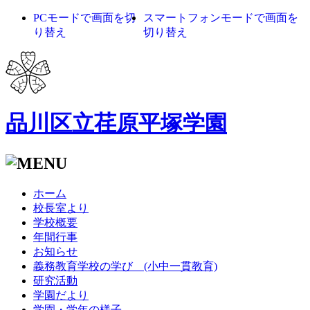
PCモードで画面を切
スマートフォンモードで画面を
り替え
切り替え
品川区立荏原平塚学園
ホーム
校長室より
学校概要
年間行事
お知らせ
義務教育学校の学び (小中一貫教育)
研究活動
学園だより
学園・学年の様子