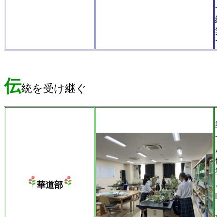
伝
統を受け継ぐ
華道部