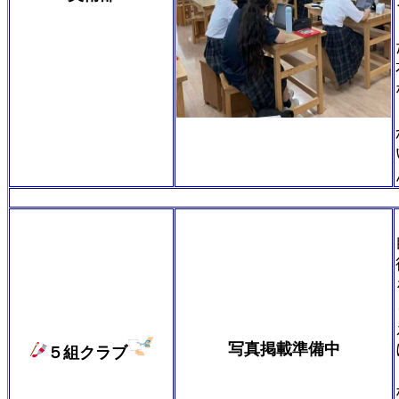
写真掲載準備
中
５組クラブ