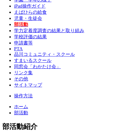
iPad操作ガイド
えばひらの給食
児童・生徒会
部活動
学力定着度調査の結果と取り組み
学校評価の結果
申請書等
PTA
品川コミュニティ・スクール
すまいるスクール
同窓会「わかたけ会」
リンク集
その他
サイトマップ
操作方法
ホーム
部活動
部活動紹介