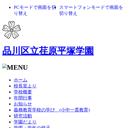
PCモードで画面を切
スマートフォンモードで画面を
り替え
切り替え
品川区立荏原平塚学園
ホーム
校長室より
学校概要
年間行事
お知らせ
義務教育学校の学び (小中一貫教育)
研究活動
学園だより
学園・学年の様子