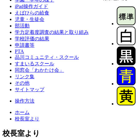
iPad操作ガイド
えばひらの給食
児童・生徒会
部活動
学力定着度調査の結果と取り組み
学校評価の結果
申請書等
PTA
品川コミュニティ・スクール
すまいるスクール
同窓会「わかたけ会」
リンク集
その他
サイトマップ
操作方法
ホーム
校長室より
校長室より