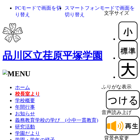
PCモードで画面を切
スマートフォンモードで画面を
文字サイズ
り替え
切り替え
品川区立荏原平塚学園
ふりがな表示
ホーム
校長室より
学校概要
年間行事
音声読み上げ
お知らせ
義務教育学校の学び (小中一貫教育)
研究活動
学園だより
背景色変更
学園・学年の様子