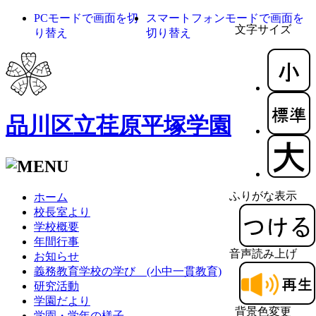
PCモードで画面を切
スマートフォンモードで画面を
文字サイズ
り替え
切り替え
品川区立荏原平塚学園
ふりがな表示
ホーム
校長室より
学校概要
年間行事
音声読み上げ
お知らせ
義務教育学校の学び (小中一貫教育)
研究活動
学園だより
背景色変更
学園・学年の様子