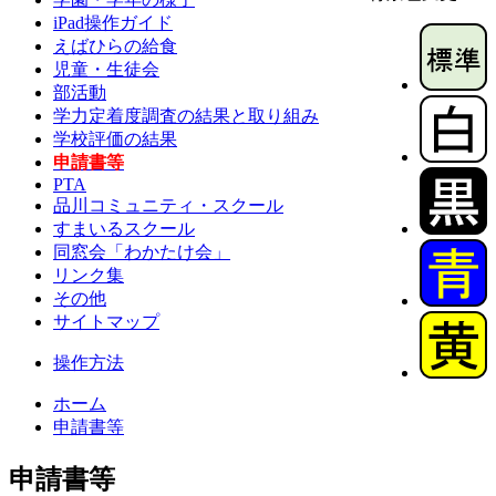
iPad操作ガイド
えばひらの給食
児童・生徒会
部活動
学力定着度調査の結果と取り組み
学校評価の結果
申請書等
PTA
品川コミュニティ・スクール
すまいるスクール
同窓会「わかたけ会」
リンク集
その他
サイトマップ
操作方法
ホーム
申請書等
申請書等