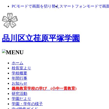
PCモードで画面を切り替え
スマートフォンモードで画
品川区立荏原平塚学園
ホーム
校長室より
学校概要
年間行事
お知らせ
義務教育学校の学び (小中一貫教育)
研究活動
学園だより
学園・学年の様子
iPad操作ガイド