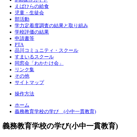
えばひらの給食
児童・生徒会
部活動
学力定着度調査の結果と取り組み
学校評価の結果
申請書等
PTA
品川コミュニティ・スクール
すまいるスクール
同窓会「わかたけ会」
リンク集
その他
サイトマップ
操作方法
ホーム
義務教育学校の学び (小中一貫教育)
義務教育学校の学び(小中一貫教育)