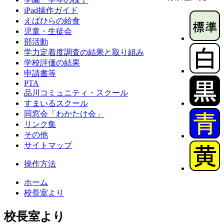
iPad操作ガイド
えばひらの給食
児童・生徒会
部活動
学力定着度調査の結果と取り組み
学校評価の結果
申請書等
PTA
品川コミュニティ・スクール
すまいるスクール
同窓会「わかたけ会」
リンク集
その他
サイトマップ
操作方法
ホーム
校長室より
校長室より