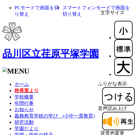
PCモードで画面を切
スマートフォンモードで画面を
文字サイズ
り替え
切り替え
品川区立荏原平塚学園
ふりがな表示
ホーム
校長室より
学校概要
年間行事
音声読み上げ
お知らせ
義務教育学校の学び (小中一貫教育)
研究活動
学園だより
背景色変更
学園・学年の様子