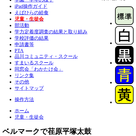
iPad操作ガイド
えばひらの給食
児童・生徒会
部活動
学力定着度調査の結果と取り組み
学校評価の結果
申請書等
PTA
品川コミュニティ・スクール
すまいるスクール
同窓会「わかたけ会」
リンク集
その他
サイトマップ
操作方法
ホーム
児童・生徒会
ベルマークで荏原平塚太鼓