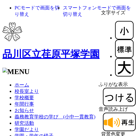
PCモードで画面を切
スマートフォンモードで画面を
文字サイズ
り替え
切り替え
品川区立荏原平塚学園
ふりがな表示
ホーム
校長室より
学校概要
年間行事
音声読み上げ
お知らせ
義務教育学校の学び (小中一貫教育)
研究活動
学園だより
背景色変更
学園・学年の様子