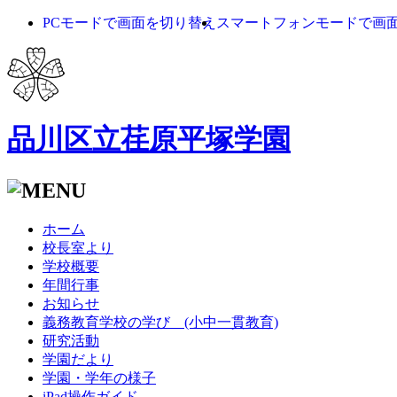
PCモードで画面を切り替え
スマートフォンモードで画
品川区立荏原平塚学園
ホーム
校長室より
学校概要
年間行事
お知らせ
義務教育学校の学び (小中一貫教育)
研究活動
学園だより
学園・学年の様子
iPad操作ガイド