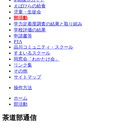
えばひらの給食
児童・生徒会
部活動
学力定着度調査の結果と取り組み
学校評価の結果
申請書等
PTA
品川コミュニティ・スクール
すまいるスクール
同窓会「わかたけ会」
リンク集
その他
サイトマップ
操作方法
ホーム
部活動
茶道部通信