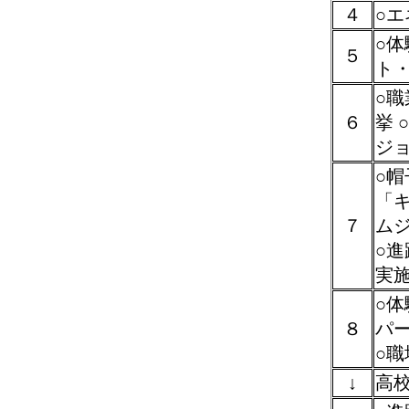
４
○エ
○
５
ト
○職
６
挙 
ジ
○
「
７
ム
○
実
○
８
パ
○
↓
高