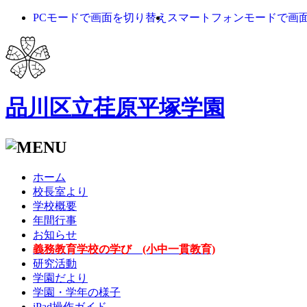
PCモードで画面を切り替え
スマートフォンモードで画
品川区立荏原平塚学園
ホーム
校長室より
学校概要
年間行事
お知らせ
義務教育学校の学び (小中一貫教育)
研究活動
学園だより
学園・学年の様子
iPad操作ガイド