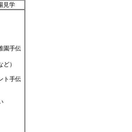
場見学
稚園手伝
など）
ント手伝
い