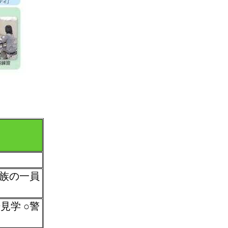
家族の一員
見学 ○警