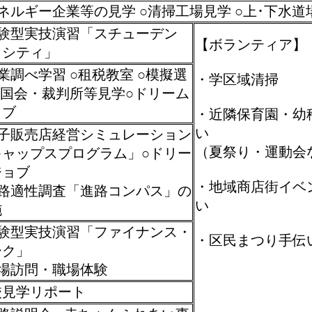
ネルギー企業等の見学 ○清掃工場見学 ○上･下水道
体験型実技演習「スチューデン
【ボランティア】
・シティ」
業調べ学習 ○租税教室 ○模擬選
・学区域清掃
○国会・裁判所等見学○ドリーム
ョブ
・近隣保育園・幼
い
帽子販売店経営シミュレーション
（夏祭り・運動会
キャップスプログラム」○ドリー
ジョブ
・地域商店街イベ
進路適性調査「進路コンパス」の
い
施
体験型実技演習「ファイナンス・
・区民まつり手伝
ーク」
職場訪問・職場体験
校見学リポート