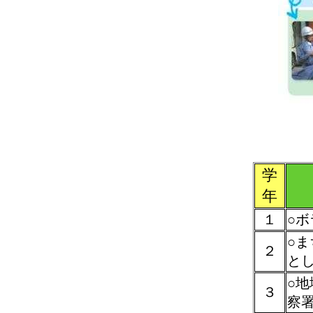
学
年
１
○
○ま
２
と
○地
３
察