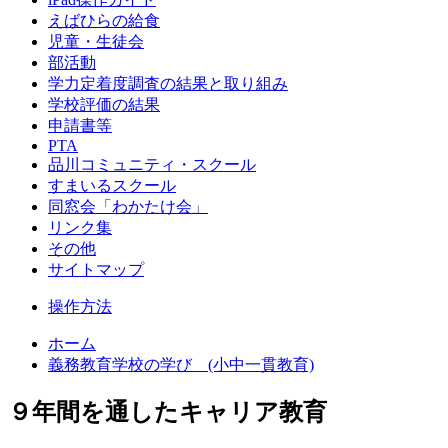
えばひらの給食
児童・生徒会
部活動
学力定着度調査の結果と取り組み
学校評価の結果
申請書等
PTA
品川コミュニティ・スクール
すまいるスクール
同窓会「わかたけ会」
リンク集
その他
サイトマップ
操作方法
ホーム
義務教育学校の学び (小中一貫教育)
９年間を通したキャリア教育