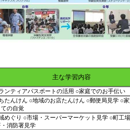
主な学習内容
ボランティアパスポートの活用 ○家庭でのお手伝い
ちたんけん ○地域のお店たんけん ○郵便局見学 ○
しての自覚
域めぐり ○市場・スーパーマーケット見学 ○町工場
署・消防署見学