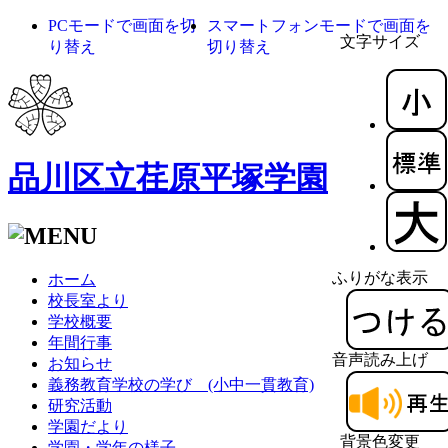
PCモードで画面を切
スマートフォンモードで画面を
文字サイズ
り替え
切り替え
品川区立荏原平塚学園
ふりがな表示
ホーム
校長室より
学校概要
年間行事
音声読み上げ
お知らせ
義務教育学校の学び (小中一貫教育)
研究活動
学園だより
背景色変更
学園・学年の様子