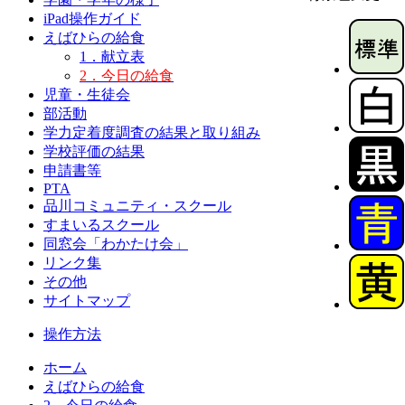
iPad操作ガイド
えばひらの給食
1．献立表
2．今日の給食
児童・生徒会
部活動
学力定着度調査の結果と取り組み
学校評価の結果
申請書等
PTA
品川コミュニティ・スクール
すまいるスクール
同窓会「わかたけ会」
リンク集
その他
サイトマップ
操作方法
ホーム
えばひらの給食