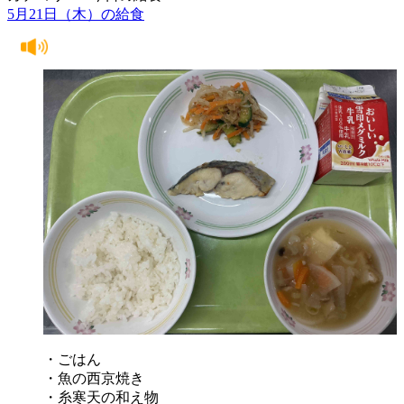
5月21日（木）の給食
・ごはん
・魚の西京焼き
・糸寒天の和え物