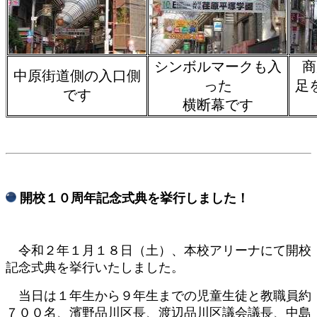
シンボルマークも入
商
中原街道側の入口側
った
足
です
横断幕です
​ 開校１０周年記念式典を挙行しました！
令和２年１月１８日（土）、本校アリーナにて開校
記念式典を挙行いたしました。
当日は１年生から９年生までの児童生徒と教職員約
７００名、濱野品川区長、渡辺品川区議会議長、中島