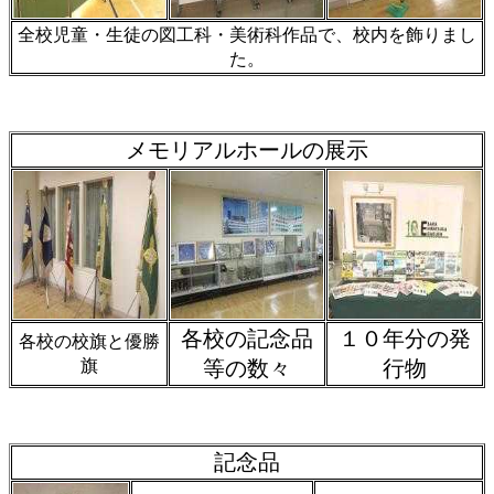
全校児童・生徒の図工科・美術科作品で、校内を飾りまし
た。
メモリアルホールの展示
各校の記念品
１０年分の発
各校の校旗と優勝
旗
等の数々
行物
記念品