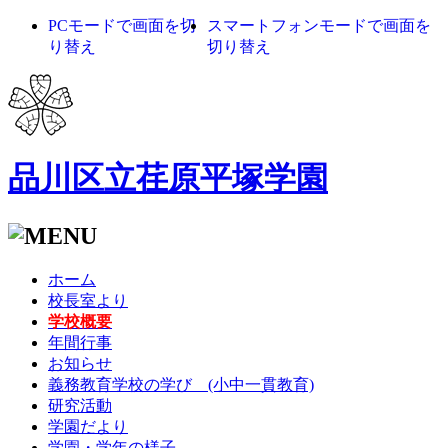
PCモードで画面を切
スマートフォンモードで画面を
り替え
切り替え
品川区立荏原平塚学園
ホーム
校長室より
学校概要
年間行事
お知らせ
義務教育学校の学び (小中一貫教育)
研究活動
学園だより
学園・学年の様子