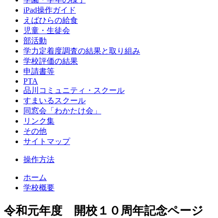
iPad操作ガイド
えばひらの給食
児童・生徒会
部活動
学力定着度調査の結果と取り組み
学校評価の結果
申請書等
PTA
品川コミュニティ・スクール
すまいるスクール
同窓会「わかたけ会」
リンク集
その他
サイトマップ
操作方法
ホーム
学校概要
令和元年度 開校１０周年記念ページ