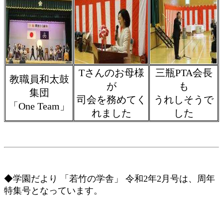
Tさんのお母様
三瓶PTA会長
教職員和太鼓
が
も
集団
司会を務めてく
うれしそうで
「One Team」
れました
した
◆学園だより 「若竹の学舎」 令和2年2月号は、周年
特集号となっています。