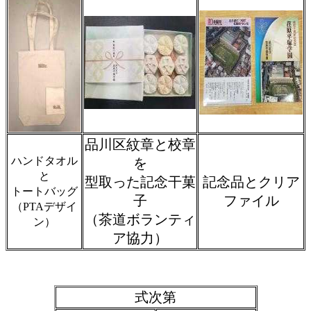
品川区紋章と校章
ハンドタオル
を
と
型取った記念干菓
記念品とクリア
トートバッグ
子
ファイル
（PTAデザイ
（茶道ボランティ
ン）
ア協力）
式次第