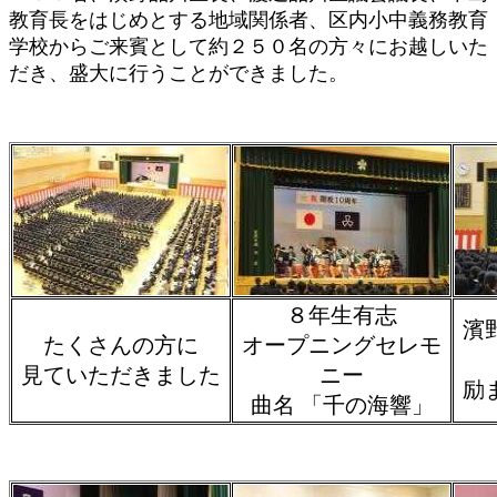
教育長をはじめとする地域関係者、区内小中義務教育
学校からご来賓として約２５０名の方々にお越しいた
だき、盛大に行うことができました。
８年生有志
濱
たくさんの方に
オープニングセレモ
見ていただきました
ニー
励
曲名 「千の海響」