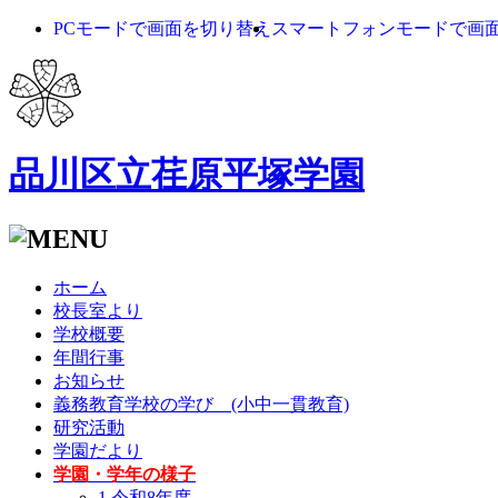
PCモードで画面を切り替え
スマートフォンモードで画
品川区立荏原平塚学園
ホーム
校長室より
学校概要
年間行事
お知らせ
義務教育学校の学び (小中一貫教育)
研究活動
学園だより
学園・学年の様子
1.令和8年度