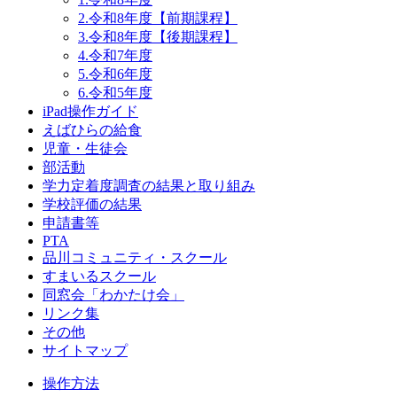
2.令和8年度【前期課程】
3.令和8年度【後期課程】
4.令和7年度
5.令和6年度
6.令和5年度
iPad操作ガイド
えばひらの給食
児童・生徒会
部活動
学力定着度調査の結果と取り組み
学校評価の結果
申請書等
PTA
品川コミュニティ・スクール
すまいるスクール
同窓会「わかたけ会」
リンク集
その他
サイトマップ
操作方法