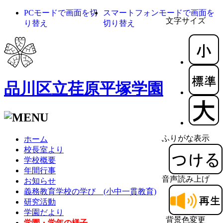
PCモードで画面を切
スマートフォンモードで画面を
文字サイズ
り替え
切り替え
品川区立荏原平塚学園
ふりがな表示
ホーム
校長室より
学校概要
年間行事
音声読み上げ
お知らせ
義務教育学校の学び (小中一貫教育)
研究活動
学園だより
背景色変更
学園・学年の様子